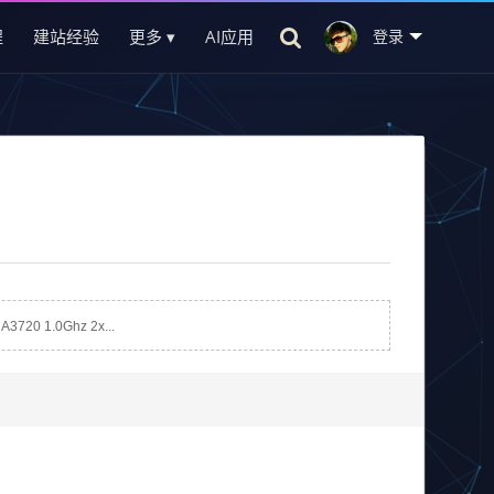
程
建站经验
更多 ▾
AI应用
登录
.0Ghz 2x...