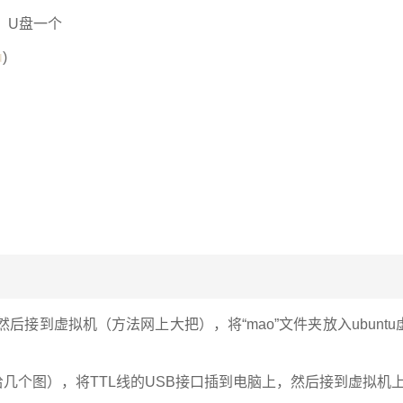
，
U盘一个
u
)
然后接到虚拟机（方法网上大把），将“mao”文件夹放入ubun
给几个图），将TTL线的USB接口插到电脑上，然后接到虚拟机