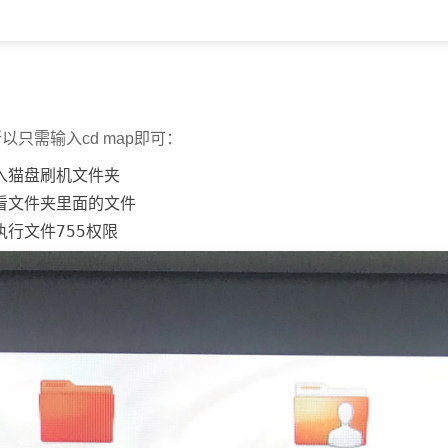
只需输入cd map即可：
 #进入猫盘刷机文件夹
 #查看文件夹里面的文件
#给执行文件755权限