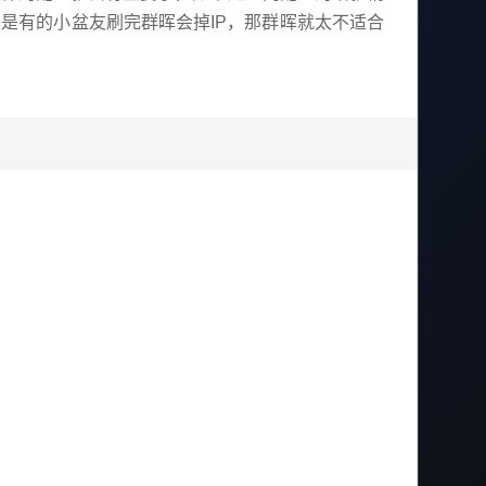
是有的小盆友刷完群晖会掉IP，那群晖就太不适合