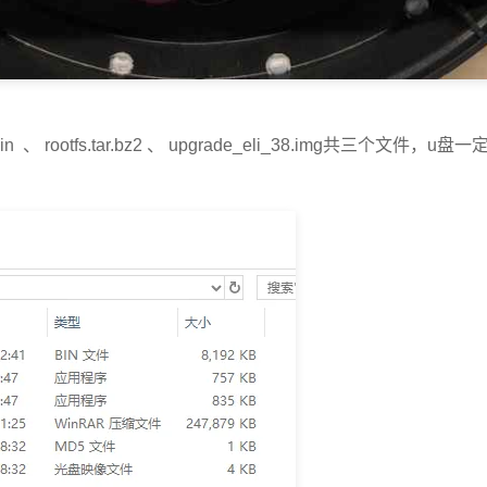
rootfs.tar.bz2 、 upgrade_eli_38.img共三个文件，u