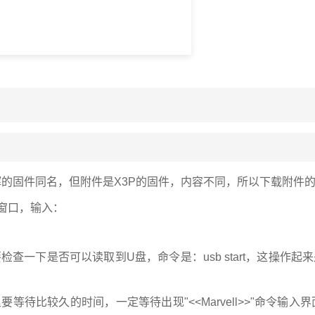
文件跟群晖的固件同名，但附件是X3P的固件，内容不同，所以下载附
窗口，输入：
查一下是否可以读取到U盘，命令是：usb start，这操作
待比较久的时间，一定等待出现"<<Marvell>>"命令输入界