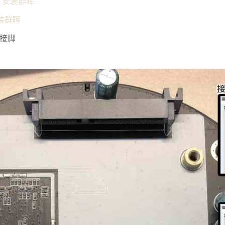
：安装群晖
装群晖
板接脚