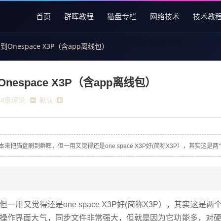
首页
群晖教程
猫盘专栏
网络技术
技术教
nespace X3P（含app离线包）
space X3P（含app离线包）
14条评论
默认
猫盘刷到群晖，但一用又觉得还是one space X3P好(简称X3P），其实这是两
用又觉得还是one space X3P好(简称X3P），其实这是
操作界面大气，同步文件非常强大，但就是因为它功能多，对