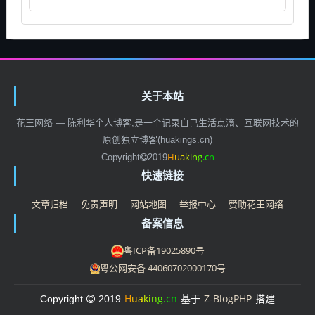
关于本站
花王网络 — 陈利华个人博客,是一个记录自己生活点滴、互联网技术的
原创独立博客(huakings.cn)
H
u
a
k
i
n
g
.
c
n
Copyright
2019
快速链接
文章归档
免责声明
网站地图
举报中心
赞助花王网络
备案信息
粤ICP备19025890号
粤公网安备 44060702000170号
H
u
a
k
i
n
g
.
c
n
Z-BlogPHP
Copyright
2019
基于
搭建