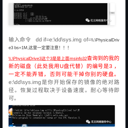
输入命令 dd if=e:\dd\sys.img of=
\\.\PhysicalDriv
e3 bs=1M,这里一定要注意！！！
查询到的我的
\\.\PhysicalDrive3这个3是是上面msinfo32
新的磁盘（此处我用U盘代替）的编号是3 ，
一定不能弄错，否则可能干掉你别的硬盘。
e:\dd\sys.img是你开始保存的镜像的绝对路
径。恢复过程取决于设备速度。耐心等待即
可。