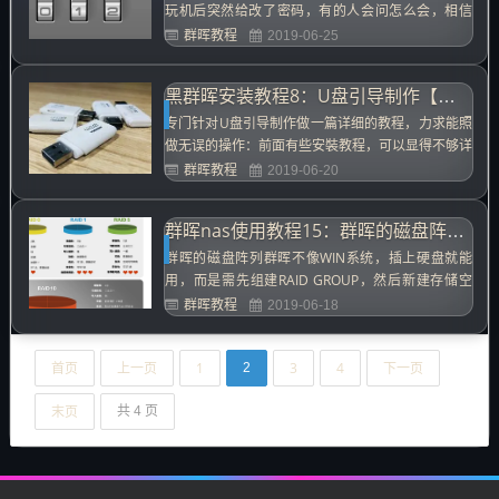
玩机后突然给改了密码，有的人会问怎么会，相信
我，之前我朋友就碰到过，他在个人设置别的时，密
群晖教程
2019-06-25
码也动了但是不清楚是多少了，结果再登陆时输入密
码就不对了，是不是有一万匹马跑过的感觉，是的，
黑群晖安装教程8：U盘引导制作【保姆级】
忘记密码的情况总会有发生的时侯，那怎么办呢，如
果是白群晖就有优势了，他已...
专门针对U盘引导制作做一篇详细的教程，力求能照
做无误的操作：前面有些安裝教程，可以显得不够详
细，这里用图文详细解析一下群晖引导U盘的制作：
群晖教程
2019-06-20
1、准备的工具与软件：一个大于4G的U盘（建议闪
迪小豆子系列），软件为Notepad++、Imagewrite
群晖nas使用教程15：群晖的磁盘阵列组合选择
r、Diskgenius、Chipgenius(U盘...
群晖的磁盘阵列群晖不像WIN系统，插上硬盘就能
用，而是需先组建RAID GROUP，然后新建存储空
间，才能使用，这里讲的就是如何选择RAID GROU
群晖教程
2019-06-18
P，也就是磁盘阵列：Basic 即单个磁盘作为一个单
元，不跟任何磁盘组成阵列，适合无任何要求的磁盘
首页
上一页
1
3
4
下一页
组合，最大的优点就是最大限度利用磁盘空间，但数
2
据无任...
末页
共 4 页