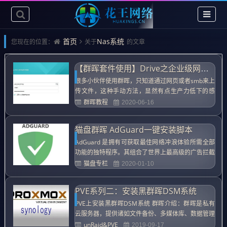
首页
Nas系统
您现在的位置：
关于
的文章
【群晖套件使用】Drive之企业级网盘备份、实时同步电脑文件
很多小伙伴使用群晖，只知道通过网页或者smb来上
传文件，这种手动方法，显然有点生产力低下的感
觉，有没有可以自动备份电脑或者手机的文件，而且
群晖教程
2020-06-16
能实时同步，这该是一种多好的体验，它能做到任何
一个设备更新文档，即能在所有的设备同步更新，还
猫盘群晖 AdGuard一键安装脚本
能协作办公，多人编缉一个文档，实时更新同步，多
爽啊，这就是群晖套件 D...
AdGuard 是拥有可获取最佳网络冲浪体验所需全部
功能的独特程序。其组合了世界上最高级的广告拦截
器，隐私保护模块以及家长控制 - 可协同任何浏览器
猫盘专栏
2020-01-10
和应用工作。，其ADGUARD拥有广告拦截、安全网
络冲浪、隐私保护、家长控制的功能，广告拦截AdG
PVE系列二：安装黑群晖DSM系统
uard 可拦截各种广告，弹窗，视频广告，横幅广告
等 ...
PVE上安装黑群晖DSM系统 群晖介绍：群晖是私有
云服务器，提供诸如文件备份、多媒体库、数据管理
中心等功能，其它很多功能都已经在本站有详细介
unRaid&PVE
2019-09-17