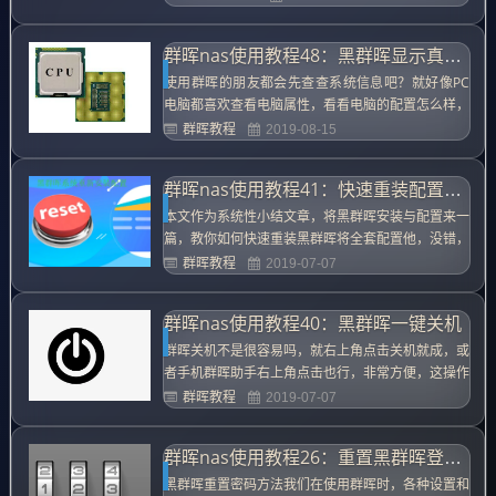
绍，本文将介绍将群晖安装在虚拟机上，它跟物理机
没有什么区别，只要需要解决直通问题，主要是直通
群晖nas使用教程48：黑群晖显示真实CPU信息
硬盘与直通网卡两个，本文将详细介绍安装过程并一
起解决这两个直通问题，...
使用群晖的朋友都会先查查系统信息吧？就好像PC
电脑都喜欢查看电脑属性，看看电脑的配置怎么样，
那么群晖也不例外，我们可以去“控制面板-信息中心”
群晖教程
2019-08-15
查看但是，黑群晖如果安装的是跟自已CPU不对应的
版本，那么显示的就是相应版本对应的CPU信息，比
群晖nas使用教程41：快速重装配置群晖
如J1900，如果安装DS3615，那么就是双核的CP
U，而不...
本文作为系统性小结文章，将黑群晖安装与配置来一
篇，教你如何快速重装黑群晖将全套配置他，没错，
全套配置他，让你的群晖恢复新一样，就好像手机的
群晖教程
2019-07-07
恢复出厂值一样酷爽第一步，关机黑群晖为什么把他
放在第一步来讲呢，因为群晖出问题，一般是没法正
群晖nas使用教程40：黑群晖一键关机
常关机的，这时为了保护群晖硬盘，正确的关机方式
是很重要的，当然白群晖没...
群晖关机不是很容易吗，就右上角点击关机就成，或
者手机群晖助手右上角点击也行，非常方便，这操作
SO easy,你是不是这样的：我猜百分之八十的人是这
群晖教程
2019-07-07
样操作的，剩下的人还有什么操作呢？继续，我可以
按关机啊，白群晖的朋友可以，黑群晖的如果按下去
群晖nas使用教程26：重置黑群晖登陆密码
你就考虑清楚了，人生难得几回按，且行且珍惜，还
有的人直接拨电源...
黑群晖重置密码方法我们在使用群晖时，各种设置和