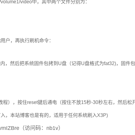
ume1/video中，其中两个文件分别为：
ot用户，再执行刷机命令：
芯片内，然后把系统固件包拷到U盘（记得U盘格式为fat32)，固件
），按住reset键后通电（按住不放15秒-30秒左右，然后
n文件写入，本站博客也是有的，适用于任何系统刷入X3P)
fE7J7vmIZBre（访问码：nb1v）