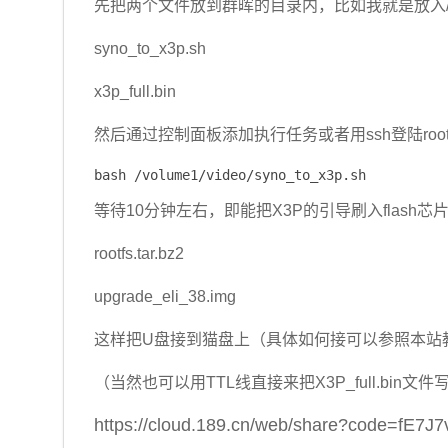
先把两个文件放到群晖的目录内，比如我就是放入/vol
syno_to_x3p.sh
x3p_full.bin
然后通过控制面板添加执行任务或者用ssh登陆ro
bash /volume1/video/syno_to_x3p.sh
等待10分钟左右，即能把X3P的引导刷入flash
rootfs.tar.bz2
upgrade_eli_38.img
这样把U盘接到猫盘上（具体如何接可以参照本站教程
（当然也可以用TTL线直接来把X3P_full.bi
https://cloud.189.cn/web/share?code=