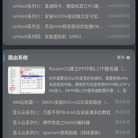
下面展开如何更换新的硬盘。首先配置好硬件首
unRaid系列七：直通网卡、硬盘和其它PCI硬件设备
unRaid&PVE
先如图进行添加硬件，进行相关的配置，这里...
unRaid系列六：安装NVIDIA驱动独立显卡加速EMBY
unRaid&PVE
unRaid系列五：开启Intel核显驱动并加速EMBY
unRaid&PVE
unRaid系列四：安装虚拟机（VMS）
unRaid&PVE
更多
路由系统
RouterOS建立PPTP和L2TP服务器（无需端口映射）
在外面要访问公司/家里的资源时，需要使用VPN
来连接到内网。通常的方式是使用PPTP和L2TP V
PN连入。PPTP和L2TP服务器配置步骤：1、配
置PPTP和L2TP VPN IP地址池（PPTP和L2TP共
X86玩机篇一：3865U安装ROS+LEDE双软路由（重要插件）
路由系统
用一个地址池）Winbox点击“ip” --- “Pool”，打开I
P Pool，点击“+...
竞斗云系列八：万能不死PB-boot及安装潘多拉教程
路由系统
竞斗云系列七：硬件改造之NAND编码器
路由系统
竞斗云系列六：openwrt使用指南（持续更新）
路由系统