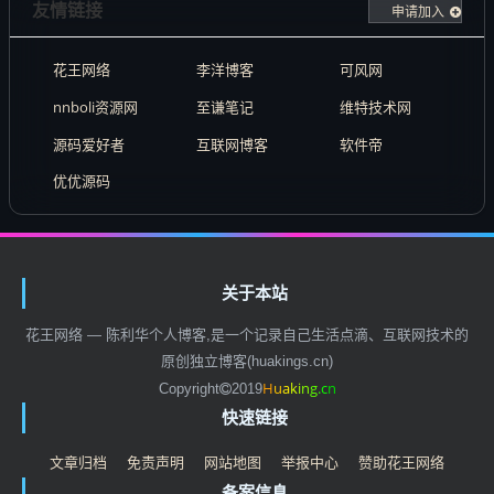
友情链接
申请加入
花王网络
李洋博客
可风网
nnboli资源网
至谦笔记
维特技术网
源码爱好者
互联网博客
软件帝
优优源码
关于本站
花王网络 — 陈利华个人博客,是一个记录自己生活点滴、互联网技术的
原创独立博客(huakings.cn)
H
u
a
k
i
n
g
.
c
n
Copyright
2019
快速链接
文章归档
免责声明
网站地图
举报中心
赞助花王网络
备案信息