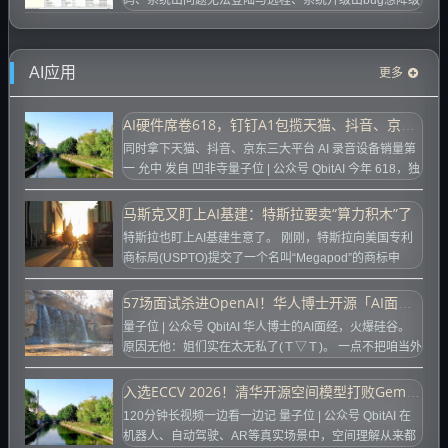
等与系统有关的问题，怎么办呢，通常百...
AI应用
更多
AI硬件席卷618，钉钉A1包揽天猫、抖音、京东销量冠军
同时拿下天猫、抖音、京东三大平台 AI 录音设备销量第
一 允中 发自 凹非寺量子位 | 公众号 QbitAI 今年 618，独
立开发者、...
马斯克又盯上AI基建：特斯拉要卖“算力积木”了
特斯拉也盯上AI基建生意了。 刚刚，特斯拉向美国专利
商标局(USPTO)提交了一个名叫“Megapod”的商标申
请，计划销售模块化AI数...
57场面试杀进OpenAI！华人博士开源「AI面经」，含泪推荐
量子位 | 公众号 QbitAI 华人博士的AI面经，火爆硅谷。
原因无他：姐们实在太无私了(Ｔ▽Ｔ)。 一点不把咱当外
人，在下周入职O...
入选ECCV 2026！清华开源空间模型打败Gemini：真正的空间智能是在世界变化中持续学习
120分钟长视频一边看一边记 量子位 | 公众号 QbitAI 在
机器人、自动驾驶、AR等真实场景中，空间理解从来都