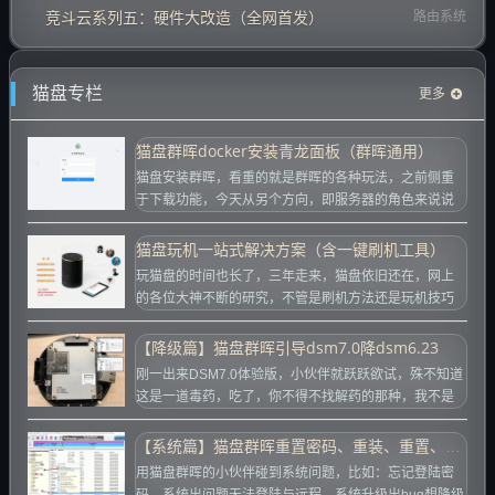
竞斗云系列五：硬件大改造（全网首发）
路由系统
猫盘专栏
更多
猫盘群晖docker安装青龙面板（群晖通用）
猫盘安装群晖，看重的就是群晖的各种玩法，之前侧重
于下载功能，今天从另个方向，即服务器的角色来说说
猫盘群晖的功能，这里先讲一个某东的签到功...
猫盘玩机一站式解决方案（含一键刷机工具）
玩猫盘的时间也长了，三年走来，猫盘依旧还在，网上
的各位大神不断的研究，不管是刷机方法还是玩机技巧
都是化繁为简，本博客在各位的观注下一路走...
【降级篇】猫盘群晖引导dsm7.0降dsm6.23
刚一出来DSM7.0体验版，小伙伴就跃跃欲试，殊不知道
这是一道毒药，吃了，你不得不找解药的那种，我不是
说这个版本不好，而是这还是体验版本...
【系统篇】猫盘群晖重置密码、重装、重置、升级与降级等
用猫盘群晖的小伙伴碰到系统问题，比如：忘记登陆密
码、系统出问题无法登陆与远程、系统升级出bug想降级