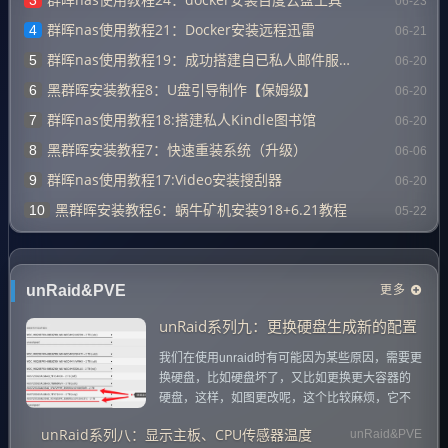
06-23
群晖nas使用教程21：Docker安装远程迅雷
4
06-21
群晖nas使用教程19：成功搭建自已私人邮件服务器
5
06-20
黑群晖安装教程8：U盘引导制作【保姆级】
6
06-20
群晖nas使用教程18:搭建私人Kindle图书馆
7
06-20
黑群晖安装教程7：快速重装系统（升级）
8
06-06
群晖nas使用教程17:Video安装搜刮器
9
06-20
黑群晖安装教程6：蜗牛矿机安装918+6.21教程
10
05-22
更多
unRaid&PVE
unRaid系列九：更换硬盘生成新的配置
我们在使用unraid时有可能因为某些原因，需要更
换硬盘，比如硬盘坏了，又比如更换更大容器的
硬盘，这样，如图更改呢，这个比较麻烦，它不
像黑群晖那样通过简单的添加和删除即可，需要
unRaid系列八：显示主板、CPU传感器温度
unRaid&PVE
先进行停止才能重新配置，这样才能更换硬盘，