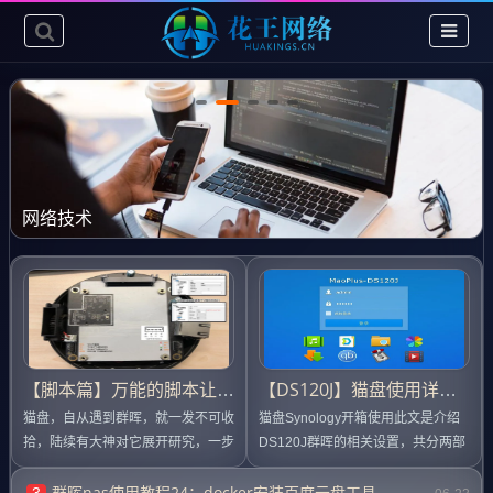
网络技术
【脚本篇】万能的脚本让猫盘变完美
【DS120J】猫盘使用详细说明
猫盘，自从遇到群晖，就一发不可收
猫盘Synology开箱使用此文是介绍
拾，陆续有大神对它展开研究，一步
DS120J群晖的相关设置，共分两部
步的将猫盘打造的更加完美，通过脚
分，第一部分为新硬盘的初始...
群晖nas使用教程24：docker安装百度云盘工具
本达...
3