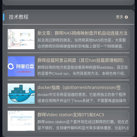
不是“看一眼图像”就...
技术教程
更多
新文章：群晖NAS网络映射盘开机自动连接方法
前言用过群晖的朋友，当然用其他NAS的也是，大家都
会把群晖的网络硬盘映射到电脑上做完一个网络硬盘，
这样即能方便调取备份资料，也能对电脑的...
群晖挂载阿里云网盘（其它nas挂载原理相同）
群晖好用的地方就是能挂载各种网盘和webdav，其实现
的是套件Cloud syc，当然其使用方法，本网也有介绍，
有兴趣可以看看：传送门，...
docker指南（qbittorrent/transmission/签到搭建）
docker中文名称是容器的意思，它能将独立的各个程序
或者应用隔开并运行了linux系统下，不需要再虚拟操作
系统，其高效性和简便性是它最...
群晖Video station支持DTS和EAC3
群晖video station这个套件现在经过群晖的打磨，现在还
是不错的，支持硬件解码和蓝光等多媒体播放，比起PLE
X和EMBY动辄好几...