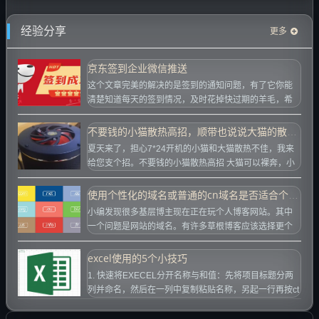
经验分享
更多
京东签到企业微信推送
这个文章完美的解决的是签到的通知问题，有了它你能
清楚知道每天的签到情况，及时花掉快过期的羊毛，希
望大家玩的愉快。...
不要钱的小猫散热高招，顺带也说说大猫的散热方案
夏天来了，担心7*24开机的小猫和大猫散热不佳，我来
给您支个招。不要钱的小猫散热高招 大猫可以裸奔，小
猫可不行。昨晚拿着小猫，把底部仔细...
使用个性化的域名或普通的cn域名是否适合个人博客
小编发现很多基层博主现在正在玩个人博客网站。其中
一个问题是网站的域名。有许多草根博客应该选择更个
性化的.me域名或更常见。 com域名混...
excel使用的5个小技巧
1. 快速将EXECEL分开名称与和值：先将项目标题分两
列并命名，然后在一列中复制粘贴名称，另起一行再按ct
rl+e即可将名称分离出来，...